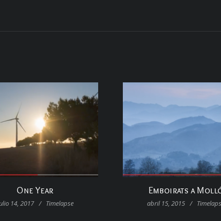
One Year
Emboirats a Moll
ulio 14, 2017
/
Timelapse
abril 15, 2015
/
Timelap