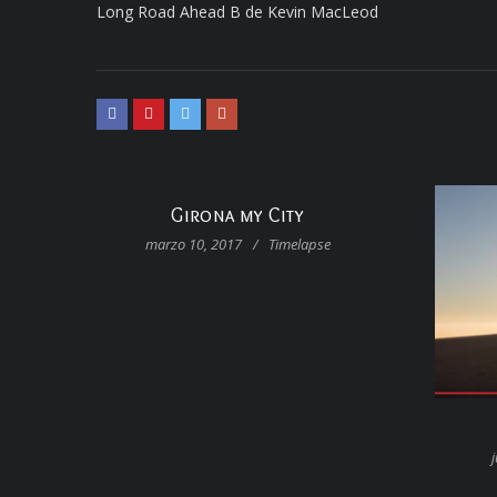
Long Road Ahead B de Kevin MacLeod
Girona my City
marzo 10, 2017
/
Timelapse
j