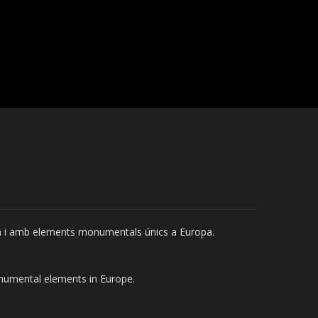
nya i amb elements monumentals únics a Europa.
monumental elements in Europe.