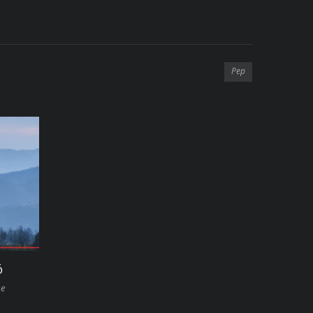
Pep
ó
se